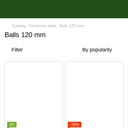
Catalog
Christmas balls
Balls 120 mm
Balls 120 mm
Filter
By popularity
Хіт
−30%