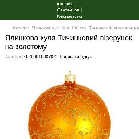
Каталог
Ялинкові кулі
Кулі 100 мм
Тичинковий візерунок н
Ялинкова куля Тичинковий візерунок
на золотому
Артикул:
4820001039702
Написати відгук