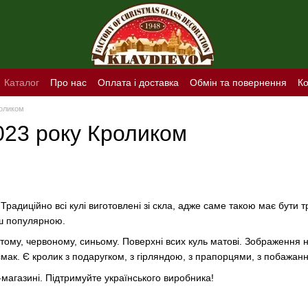
Каталог
Про нас
Оплата і доставка
Обмін та повернення
Ко
роликом
023 року Кроликом
радиційно всі кулі виготовлені зі скла, адже саме такою має бути 
ьш популярною.
олотому, червоному, синьому. Поверхні всих куль матові. Зображенн
мак. Є кролик з подаругком, з гірляндою, з прапорцями, з побажання
-магазині. Підтримуйте українського виробника!