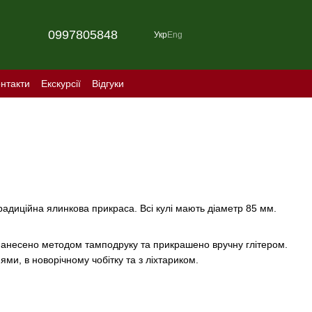
0997805848
Укр
Eng
нтакти
Екскурсії
Відгуки
традиційна ялинкова прикраса. Всі кулі мають діаметр 85 мм.
я нанесено методом тамподруку та прикрашено вручну глітером.
ми, в новорічному чобітку та з ліхтариком.