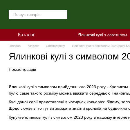
Перейти до основного контенту
Каталог
Ялинкові кулі з логотипом
Головна
Каталог
Символ року
Ялинкові кулі з символом 2023 року К
Ялинкові кулі з символом 2
Немає товарів
Ялинкові кулі з символом прийдешнього 2023 року - Кроликом. Т
Кулю саме такого розміру можна вважати середньою і найбіл
Кулі даної серії представлені в чотирьох кольорах: білому, з
Щодо сюжетів, то тут ви зможете знайти кролика на будь-який с
Купуйте ялинкові кулі з символом 2023 року в нашому інтернет