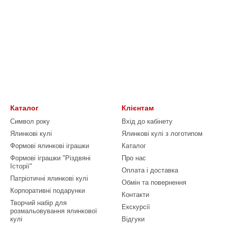
Каталог
Клієнтам
Символ року
Вхід до кабінету
Ялинкові кулі
Ялинкові кулі з логотипом
Формові ялинкові іграшки
Каталог
Формові іграшки "Різдвяні
Про нас
Історії"
Оплата і доставка
Патріотичні ялинкові кулі
Обмін та повернення
Корпоративні подарунки
Контакти
Творчий набір для
Екскурсії
розмальовування ялинкової
кулі
Відгуки