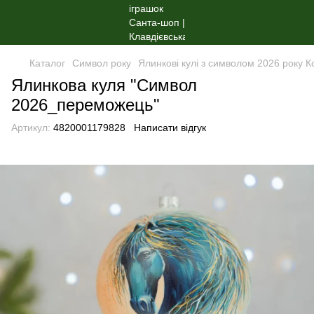
Каталог
Символ року
Ялинкові кулі з символом 2026 року 
Ялинкова куля "Символ
2026_переможець"
Артикул:
4820001179828
Написати відгук