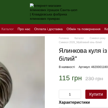
Каталог
Про нас
Оплата і доставка
Обмін та повернення
Ко
Головна
Каталог
Символ року
Символ 2026_Мрійливий кінь-білий
Ялинкова куля із
білий"
В наявності
Артикул: 482000118
115 грн
230 грн
Купити
Характеристики