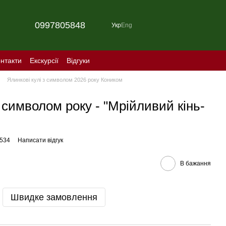
0997805848
Укр
Eng
нтакти
Екскурсії
Відгуки
Ялинкові кулі з символом 2026 року Коником
 символом року - "Мрійливий кінь-
0534
Написати відгук
В бажання
Швидке замовлення