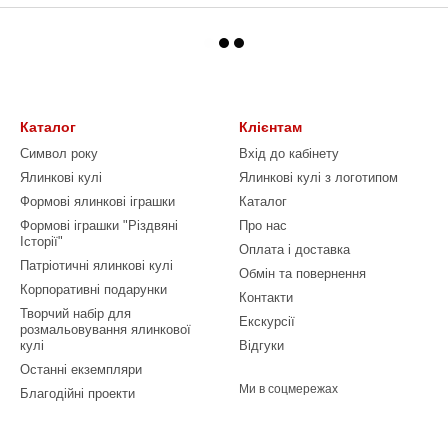
Каталог
Клієнтам
Символ року
Вхід до кабінету
Ялинкові кулі
Ялинкові кулі з логотипом
Формові ялинкові іграшки
Каталог
Формові іграшки "Різдвяні
Про нас
Історії"
Оплата і доставка
Патріотичні ялинкові кулі
Обмін та повернення
Корпоративні подарунки
Контакти
Творчий набір для
Екскурсії
розмальовування ялинкової
кулі
Відгуки
Останні екземпляри
Ми в соцмережах
Благодійні проекти