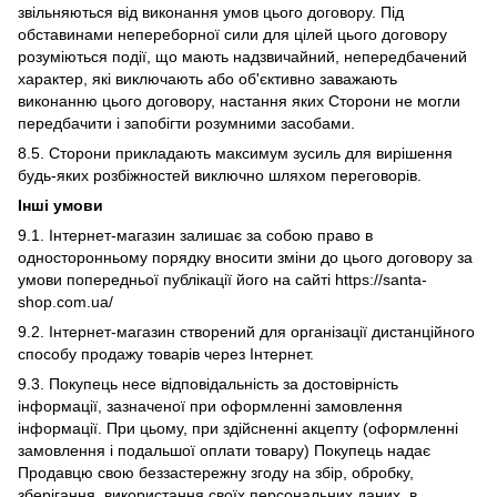
звільняються від виконання умов цього договору. Під
обставинами непереборної сили для цілей цього договору
розуміються події, що мають надзвичайний, непередбачений
характер, які виключають або об'єктивно заважають
виконанню цього договору, настання яких Сторони не могли
передбачити і запобігти розумними засобами.
8.5. Сторони прикладають максимум зусиль для вирішення
будь-яких розбіжностей виключно шляхом переговорів.
Інші умови
9.1. Інтернет-магазин залишає за собою право в
односторонньому порядку вносити зміни до цього договору за
умови попередньої публікації його на сайті https://santa-
shop.com.ua/
9.2. Інтернет-магазин створений для організації дистанційного
способу продажу товарів через Інтернет.
9.3. Покупець несе відповідальність за достовірність
інформації, зазначеної при оформленні замовлення
інформації. При цьому, при здійсненні акцепту (оформленні
замовлення і подальшої оплати товару) Покупець надає
Продавцю свою беззастережну згоду на збір, обробку,
зберігання, використання своїх персональних даних, в