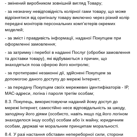
- змінений виробником зовнішній вигляд Товару;
- за незначну невідповідність колірної гами товару, що може
відрізнятися від оригіналу товару виключно через різний колір
передачі моніторів персональних комп'ютерів окремих
моделей;
- за зміст і правдивість інформації, наданої Покупцем при
оформленні замовлення;
- за затримку і перебої в наданні Послуг (обробки замовлення
та доставки товару), які відбуваються з причин, що
знаходяться поза сферою його контролю;
- за протиправні незаконні дії, здійснені Покупцем за
допомогою даного доступу до мережі Інтернет;
- за передачу Покупцем своїх мережевих ідентифікаторів - IP,
MAC-адреси, логіна і пароля третім особам;
8.3. Покупець, використовуючи наданий йому доступ до
мережі Інтернет, самостійно несе відповідальність за шкоду,
заподіяну його діями (особисто, навіть якщо під його логіном
знаходилося іншу особу) особам або їх майну, юридичним
особам, державі чи моральним принципам моральності.
8.4. У разі настання обставин непереборної сили, сторони