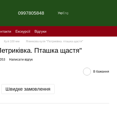
0997805848
Укр
Eng
нтакти
Екскурсії
Відгуки
Кулі 100 мм
Ялинкова куля "Петриківка. пташка щастя"
Петриківка. Пташка щастя"
0053
Написати відгук
В бажання
Швидке замовлення