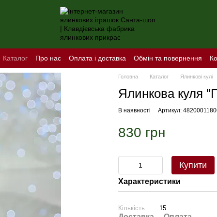
Каталог
Про нас
Оплата і доставка
Обмін та повернення
Ко
Головна
Каталог
Ялинкові кулі
Ялинкова куля "
В наявності
Артикул: 482000118
830 грн
Купити
Характеристики
Кількість
15
Доставка
Оплата