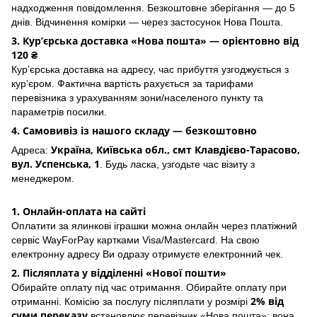
надходження повідомлення. Безкоштовне зберігання — до 5
днів. Відчинення комірки — через застосунок Hoва Пошта.
3. Кур’єрська доставка «Нова пошта» — орієнтовно від
120 ₴
Кур’єрська доставка на адресу, час прибуття узгоджується з
кур’єром. Фактична вартість рахується за тарифами
перевізника з урахуванням зони/населеного пункту та
параметрів посилки.
4. Самовивіз із нашого складу — безкоштовно
Україна, Київська обл., смт Клавдієво-Тарасово,
Адреса:
вул. Успенська, 1
. Будь ласка, узгодьте час візиту з
менеджером.
1. Онлайн-оплата на сайті
Оплатити за ялинкові іграшки можна онлайн через платіжний
сервіс WayForPay картками Visa/Mastercard. На свою
електронну адресу Ви одразу отримуєте електронний чек.
2. Післяплата у відділенні «Нової пошти»
Обирайте оплату під час отримання. Обирайте оплату при
2% від
отриманні. Комісію за послугу післяплати у розмірі
суми переказу
встановлює перевізник «Нова пошта»; вона