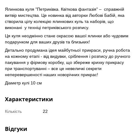
Ялинкова куля "Петриківка. Квіткова фантазія" – справжній
витвір мистецтва. Це новинка від авторки Любові Бабій, яка
створила цілу колекцію ялинкових куль та наборів, що
виконані у техніці петриківського розпису.
Ця куля неодмінно стане окрасою вашої ялинки або чудовим
подарунком для ваших друзів та близьких!
Детально продумана ідея майбутньої прикраси, ручна робота
на кожному етапі - від видувки, сріблення і розпису до ручного
пакування у фірмову коробку, що збереже крихку прикрасу
при транспортуванні – все це невеличкі секрети
неперевершеності наших новорічних прикрас!
Діаметр кулі 10 см
Характеристики
Кількість
22
Відгуки