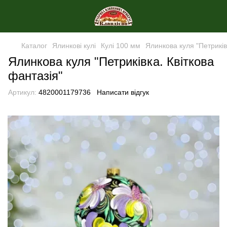
Каталог
Ялинкові кулі
Кулі 100 мм
Ялинкова куля "Петриків
Ялинкова куля "Петриківка. Квіткова
фантазія"
Артикул:
4820001179736
Написати відгук