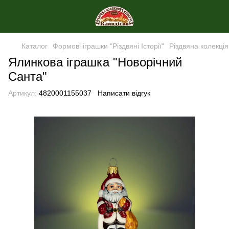
Каталог
Формові іграшки "Різдвяні Історії"
Різдвяна колекція
Ялинкова іграшка "Новорічний
Санта"
Артикул:
4820001155037
Написати відгук