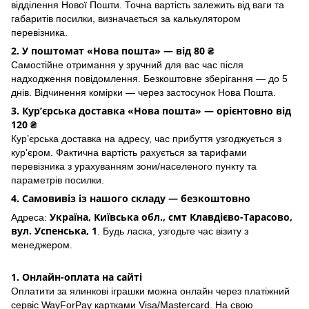
відділення Нової Пошти. Точна вартість залежить від ваги та
габаритів посилки, визначається за калькулятором
перевізника.
2. У поштомат «Нова пошта» — від 80 ₴
Самостійне отримання у зручний для вас час після
надходження повідомлення. Безкоштовне зберігання — до 5
днів. Відчинення комірки — через застосунок Hoва Пошта.
3. Кур’єрська доставка «Нова пошта» — орієнтовно від
120 ₴
Кур’єрська доставка на адресу, час прибуття узгоджується з
кур’єром. Фактична вартість рахується за тарифами
перевізника з урахуванням зони/населеного пункту та
параметрів посилки.
4. Самовивіз із нашого складу — безкоштовно
Україна, Київська обл., смт Клавдієво-Тарасово,
Адреса:
вул. Успенська, 1
. Будь ласка, узгодьте час візиту з
менеджером.
1. Онлайн-оплата на сайті
Оплатити за ялинкові іграшки можна онлайн через платіжний
сервіс WayForPay картками Visa/Mastercard. На свою