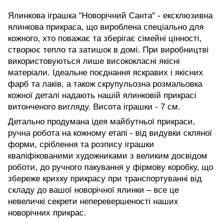
Ялинкова іграшка "Новорічний Санта" - ексклюзивна
ялинкова прикраса, що вироблена спеціально для
кожного, хто поважає та зберігає сімейні цінності,
створює тепло та затишок в домі. При виробництві
використовуються лише висококласні якісні
матеріали. Ідеальне поєднання яскравих і якісних
фарб та лаків, а також скрупульозна розмальовка
кожної деталі надають нашій ялинковій прикрасі
витонченого вигляду. Висота іграшки - 7 см.
Детально продумана ідея майбутньої прикраси,
ручна робота на кожному етапі - від видувки скляної
форми, сріблення та розпису іграшки
кваліфікованими художниками з великим досвідом
роботи, до ручного пакування у фірмову коробку, що
збереже крихку прикрасу при транспортуванні від
складу до вашої новорічної ялинки – все це
невеличкі секрети неперевершеності наших
новорічних прикрас.