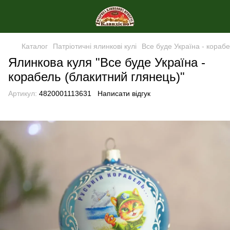
Каталог
Патріотичні ялинкові кулі
Все буде Україна - кораб
Ялинкова куля "Все буде Україна -
корабель (блакитний глянець)"
Артикул:
4820001113631
Написати відгук