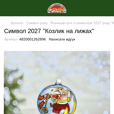
Каталог
Символ року
Ялинкові кулі з символом 2027 року "
Символ 2027 "Козлик на лижах"
Артикул:
4820001262896
Написати відгук