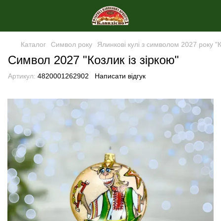
Каталог
Символ року
Ялинкові кулі з символом 2027 року "
Символ 2027 "Козлик із зіркою"
Артикул:
4820001262902
Написати відгук