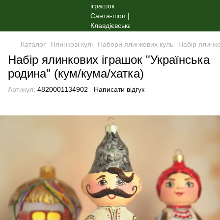
Каталог
Ялинкові кулі
Набори ялинкових куль
Набір ялинко
Набір ялинкових іграшок "Українська
родина" (кум/кума/хатка)
Артикул:
4820001134902
Написати відгук