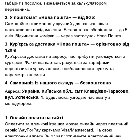
габаритів посилки, визначається за калькулятором
перевізника.
2. У поштомат «Нова пошта» — від 80 ₴
Самостійне отримання у зручний для вас час після
надходження повідомлення. Безкоштовне зберігання — до 5
днів. Відчинення комірки — через застосунок Hoва Пошта.
3. Кур’єрська доставка «Нова пошта» — орієнтовно від
120 ₴
Кур’єрська доставка на адресу, час прибуття узгоджується з
кур’єром. Фактична вартість рахується за тарифами
перевізника з урахуванням зони/населеного пункту та
параметрів посилки.
4. Самовивіз із нашого складу — безкоштовно
Україна, Київська обл., смт Клавдієво-Тарасово,
Адреса:
вул. Успенська, 1
. Будь ласка, узгодьте час візиту з
менеджером.
1. Онлайн-оплата на сайті
Оплатити за ялинкові іграшки можна онлайн через платіжний
сервіс WayForPay картками Visa/Mastercard. На свою
електронну адресу Ви одразу отримуєте електронний чек.