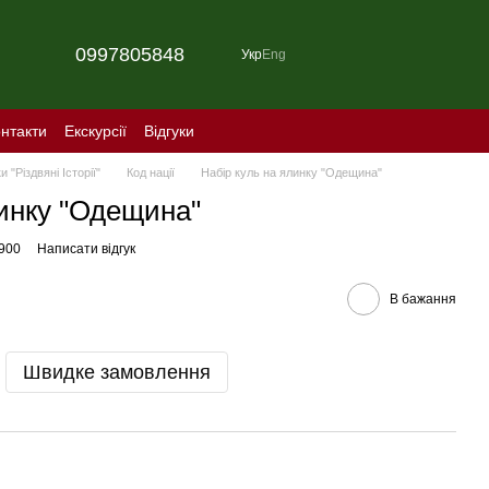
0997805848
Укр
Eng
нтакти
Екскурсії
Відгуки
 "Різдвяні Історії"
Код нації
Набір куль на ялинку "Одещина"
линку "Одещина"
900
Написати відгук
В бажання
Швидке замовлення