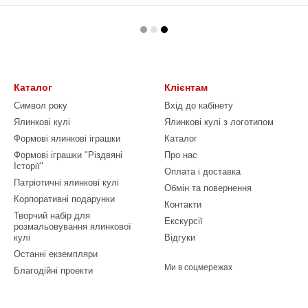
Каталог
Клієнтам
Символ року
Вхід до кабінету
Ялинкові кулі
Ялинкові кулі з логотипом
Формові ялинкові іграшки
Каталог
Формові іграшки "Різдвяні
Про нас
Історії"
Оплата і доставка
Патріотичні ялинкові кулі
Обмін та повернення
Корпоративні подарунки
Контакти
Творчий набір для
Екскурсії
розмальовування ялинкової
кулі
Відгуки
Останні екземпляри
Ми в соцмережах
Благодійні проекти