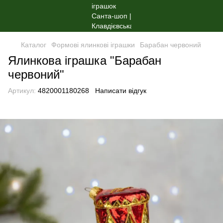
Каталог
Формові ялинкові іграшки
Барабан червоний
Ялинкова іграшка "Барабан
червоний"
Артикул:
4820001180268
Написати відгук