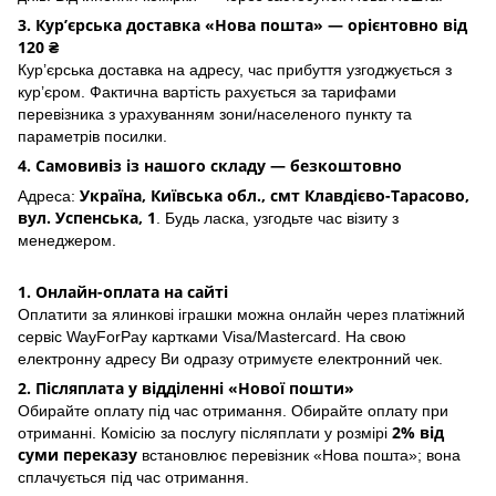
3. Кур’єрська доставка «Нова пошта» — орієнтовно від
120 ₴
Кур’єрська доставка на адресу, час прибуття узгоджується з
кур’єром. Фактична вартість рахується за тарифами
перевізника з урахуванням зони/населеного пункту та
параметрів посилки.
4. Самовивіз із нашого складу — безкоштовно
Україна, Київська обл., смт Клавдієво-Тарасово,
Адреса:
вул. Успенська, 1
. Будь ласка, узгодьте час візиту з
менеджером.
1. Онлайн-оплата на сайті
Оплатити за ялинкові іграшки можна онлайн через платіжний
сервіс WayForPay картками Visa/Mastercard. На свою
електронну адресу Ви одразу отримуєте електронний чек.
2. Післяплата у відділенні «Нової пошти»
Обирайте оплату під час отримання. Обирайте оплату при
2% від
отриманні. Комісію за послугу післяплати у розмірі
суми переказу
встановлює перевізник «Нова пошта»; вона
сплачується під час отримання.