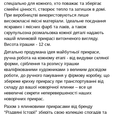
спеціально для кожного, хто поважає та зберігає
сімейні цінності, створює тепло та затишок в домі.
При виробництві використовуються лише
висококласні якісні матеріали. Ідеальне поєднання
яскравих і якісних фарб та лаків, а також
скрупульозна розмальовка кожної деталі надають
нашій ялинковій прикрасі витонченого вигляду.
Висота іграшки - 12 см.
Детально продумана ідея майбутньої прикраси,
ручна робота на кожному етапі - від видувки скляної
форми, сріблення та розпису іграшки
кваліфікованими художниками з великим досвідом
роботи, до ручного пакування у фірмову коробку, що
збереже крихку прикрасу при транспортуванні від
складу до вашої новорічної ялинки – все це
невеличкі секрети неперевершеності наших
новорічних прикрас.
Разом з ялинковими прикрасами від бренду
“Різдвяні Історії” зберіть свою колекцію спогадів та