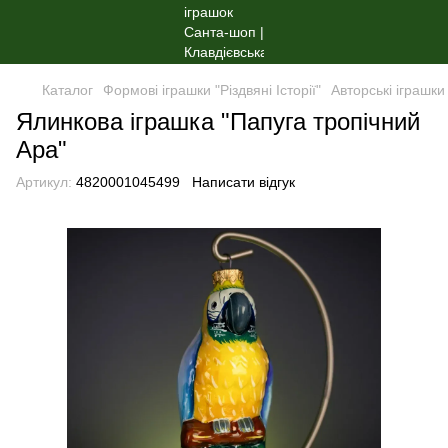
Каталог
Формові іграшки "Різдвяні Історії"
Авторські іграшки
Ялинкова іграшка "Папуга тропічний
Ара"
Артикул:
4820001045499
Написати відгук